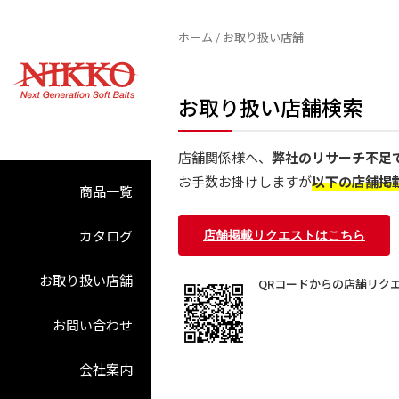
内
容
ホーム
/ お取り扱い店舗
を
ス
お取り扱い店舗検索
キ
ッ
プ
店舗関係様へ、
弊社のリサーチ不足
お手数お掛けしますが
以下の店舗掲
商品一覧
カタログ
店舗掲載リクエストはこちら
お取り扱い店舗
QRコードからの店舗リク
お問い合わせ
会社案内