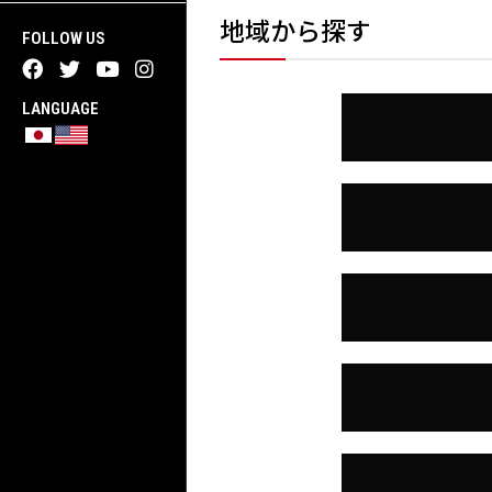
地域から探す
FOLLOW US
F
T
Y
I
a
w
o
n
c
i
u
s
LANGUAGE​
e
t
t
t
b
t
u
a
o
e
b
g
o
r
e
r
k
a
m