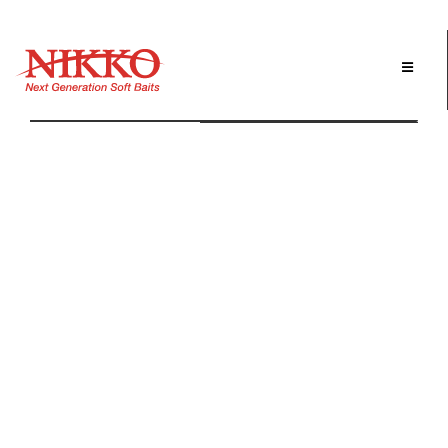
Skip
to
Home
/
stores
/ 近畿・中国・四国
content
近畿・中国・四国